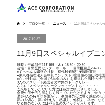
ブログ一覧
ニュース
11月9日スペシャル
2017.10.27
11月9日スペシャルイブニ
日時：平成29年11月9日（木）18:30～20:30
会場：目黒区民センターホール 目黒区目黒2-4-36
●てっぺん大嶋啓介社長 初代居酒屋甲子園理事長
●東京都倫理法人会朝礼コンテスト3度優勝の城山幼稚
●白い行動旗（全国で3単会のみ）を獲得した当時の渋
3人のアスリート経営者の本気のトークリレー
さらに!!スペシャルシークレットゲストも・・・・・
ご来場していただいた方には絶対に損はさせません。
会費の何十倍も得をして帰っていただけるよう、全力で
講師4人の持ち味を生かし、参加者の心に響く感動のセ
夢の大切さ、夢の叶え方、感謝力、他喜力、幸せになる
やる気のない人にはやる気のスイッチが入ります。