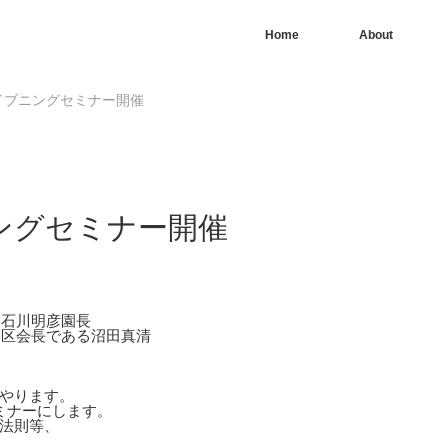
Home
About
イブニングセミナー開催
ングセミナー開催
園石川明彦園長
谷区会長である沼田真清
やります。
ミナーにします。
法則等、