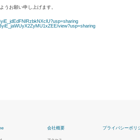
ようお願い申し上げます。
OhByiE_jdEdFNlRzbkNXclU?usp=sharing
SaOhByiE_jaWUyX2ZyMU1xZEE/view?usp=sharing
me
会社概要
プライバシーポリ