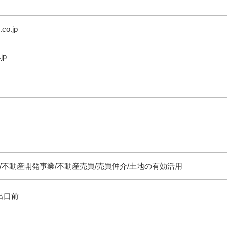
co.jp
jp
/不動産開発事業/不動産売買/売買仲介/土地の有効活用
出口前