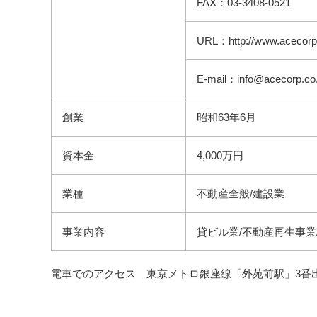
FAX：03-3408-0521
URL：http://www.acecorp.
E-mail：info@acecorp.co.
創業
昭和63年6月
資本金
4,000万円
業種
不動産全般/建設業
事業内容
貸ビル業/不動産再生事業
電車でのアクセス 東京メトロ銀座線「外苑前駅」3番