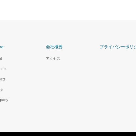
me
会社概要
プライバシーポリ
t
アクセス
ode
ects
le
pany