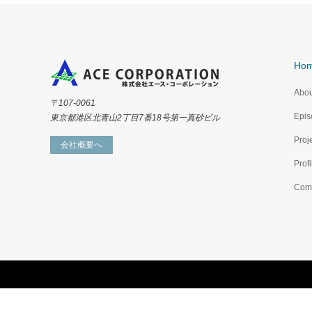
Ho
Abou
〒107-0061
Epis
東京都港区北青山2丁目7番18号第一真砂ビル
Proj
会社概要へ
Profi
Com