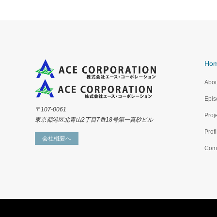
Ho
Abou
Epis
〒107-0061
Proj
東京都港区北青山2丁目7番18号第一真砂ビル
Profi
会社概要へ
Com