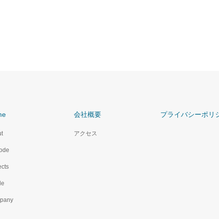
me
会社概要
プライバシーポリ
t
アクセス
ode
ects
le
pany