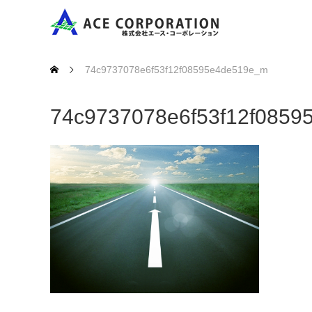
74c9737078e6f53f12f08595e4de519e_m
74c9737078e6f53f12f085