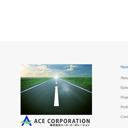
Ho
Abou
Epis
Proj
Profi
Com