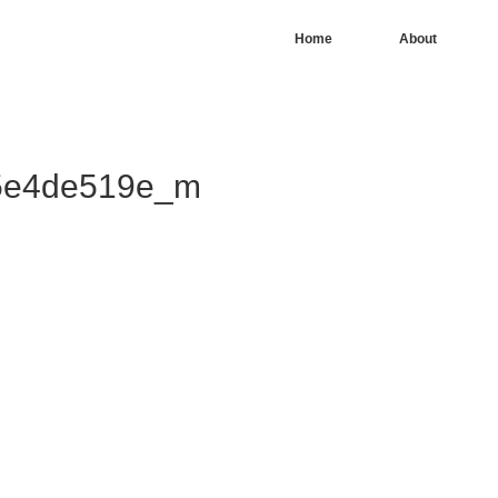
Home
About
95e4de519e_m