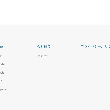
me
会社概要
プライバシーポリ
t
アクセス
ode
ects
le
pany