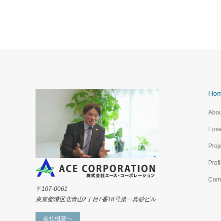
Ho
Abou
Epis
Proj
Profi
Com
〒107-0061
東京都港区北青山2丁目7番18号第一真砂ビル
会社概要へ