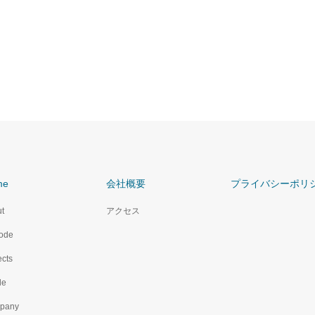
me
会社概要
プライバシーポリ
t
アクセス
ode
ects
le
pany