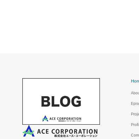
Ho
Abou
Epis
Proj
Profi
Com