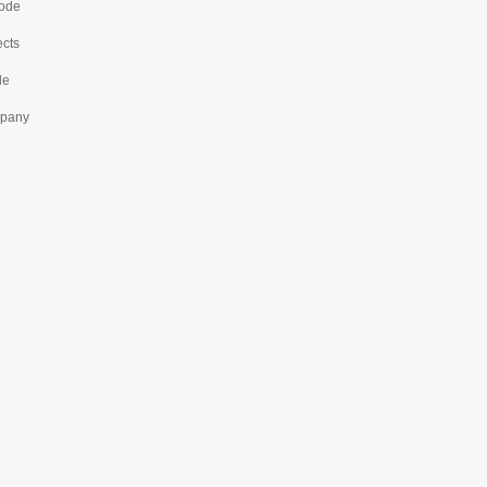
ode
ects
le
pany