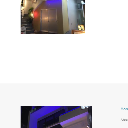
Ho
Abou