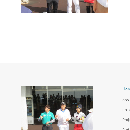
Ho
Abou
Epis
Proj
Profi