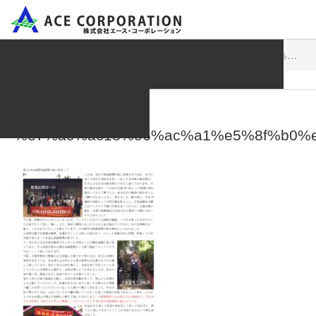
ブログ一覧
%e7%ac%ac18%e6%ac%a1%e5%8f%b0%e6%b9%be%e6%85%b0%e9%9c%8a%e8%a8%aa%e5%95%8f%e3%81%ae%e6%97%85%e3%81%ab%e5%8f%82%e5%8a%a0%e3%81%97%e3%81%a6%e6%b2%bc%e7%94%b0%e7%9c%9f%e6%b8%85_01
Home
About
Episode
Projects
2016.12.14
Profile
Company
%e7%ac%ac18%e6%ac%a1%e5%8f%b0%