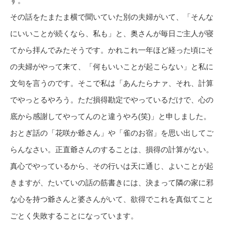
す。
その話をたまたま横で聞いていた別の夫婦がいて、「そんな
にいいことが続くなら、私も」と、奥さんが毎日ご主人が寝
てから拝んでみたそうです。かれこれ一年ほど経った頃にそ
の夫婦がやって来て、「何もいいことが起こらない」と私に
文句を言うのです。そこで私は「あんたらナァ、それ、計算
でやっとるやろう。ただ損得勘定でやっているだけで、心の
底から感謝してやってんのと違うやろ(笑)」と申しました。
おとぎ話の「花咲か爺さん」や「雀のお宿」を思い出してご
らんなさい。正直爺さんのすることは、損得の計算がない。
真心でやっているから、その行いは天に通じ、よいことが起
きますが、たいていの話の筋書きには、決まって隣の家に邪
な心を持つ爺さんと婆さんがいて、欲得でこれを真似てこと
ごとく失敗することになっています。