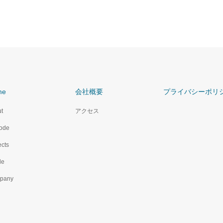
me
会社概要
プライバシーポリ
t
アクセス
ode
ects
le
pany