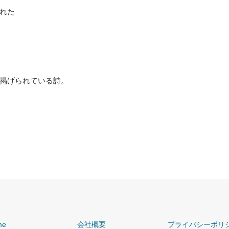
れた
掲げられている詩。
me
会社概要
プライバシーポリ