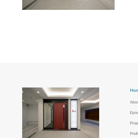
Ho
Abou
Epis
Proj
Profi